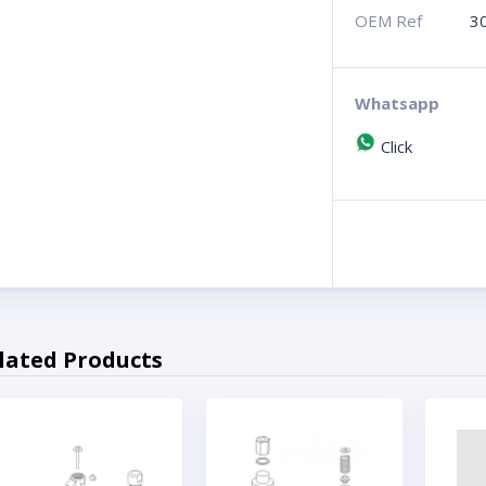
OEM Ref
3
Whatsapp
Click
lated Products