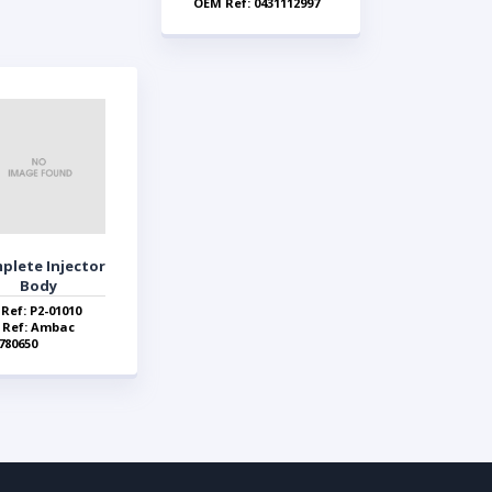
OEM Ref: 0431112997
plete Injector
Body
 Ref: P2-01010
 Ref: Ambac
780650