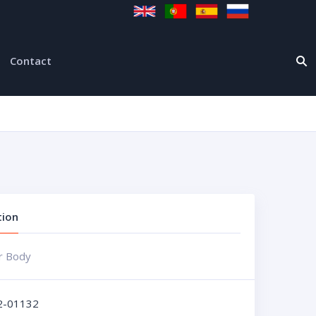
Contact
tion
r Body
2-01132