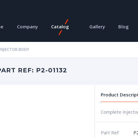
me
Company
Catalog
Gallery
Blog
INJECTOR BODY
ART REF: P2-01132
Product Descrip
Complete Injecto
Part Ref
P