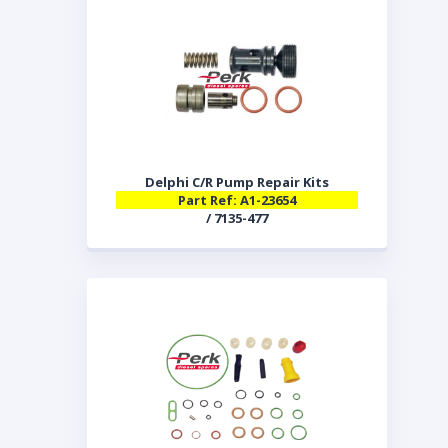
Delphi C/R Pump Repair Kits
Part Ref: A1-23654
/ 7135-477