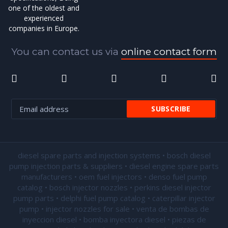
one of the oldest and
experienced
companies in Europe.
You can contact us via
online contact form
diesel spare parts and injection systems • bosch diesel
pump injection parts & suppliers • diesel engine spare parts
manufacturers • oem fuel injectors • denso fuel pump
catalog • bosch injector nozzles • perkins diesel injector
pump parts • delphi fuel pump catalog • caterpillar injector
pump •
injector nozzles for sale
• venta de bombas de
inyeccion diesel • bomba inyectora diesel • piezas de