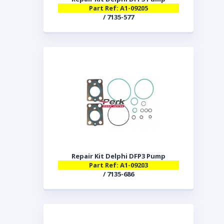
Part Ref: A1-09205
/ 7135-577
Repair Kit Delphi DFP3 Pump
Part Ref: A1-09203
/ 7135-686