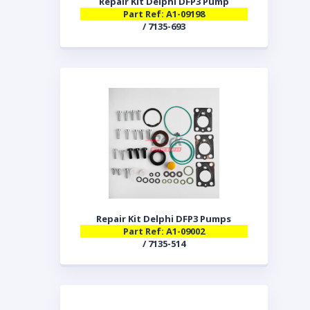
Repair Kit Delphi DFP3 Pump
Part Ref: A1-09198
/ 7135-693
Repair Kit Delphi DFP3 Pumps
Part Ref: A1-09002
/ 7135-514