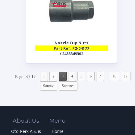
Nozzle Cup Nuts
Part Ref: P2-04177
/ 2433349302
...
1
2
3
4
5
6
7
16
17
Page: 3 / 17
Sonraki
Sonuncu
About Us
Menu
Oto Perk A.S. is
Home