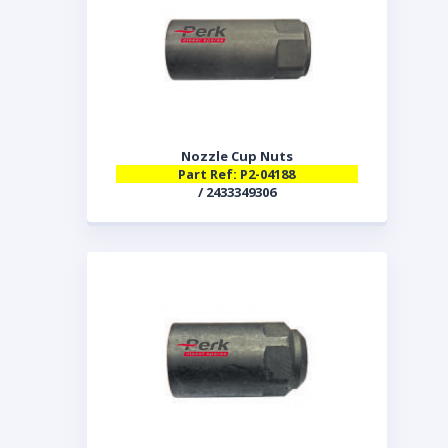
Nozzle Cup Nuts
Part Ref: P2-04188
/ 2433349306