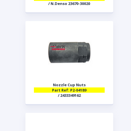
/ N.Denso 23670-30020
Nozzle Cup Nuts
Part Ref: P2-04189
/ 2433349162