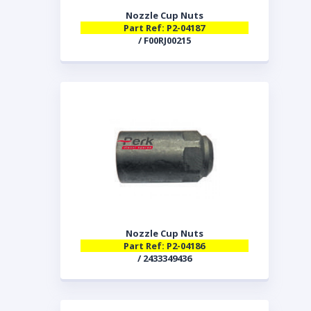
Nozzle Cup Nuts
Part Ref: P2-04187
/ F00RJ00215
Nozzle Cup Nuts
Part Ref: P2-04186
/ 2433349436