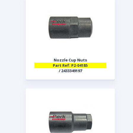
Nozzle Cup Nuts
Part Ref: P2-04185
/ 2433349197