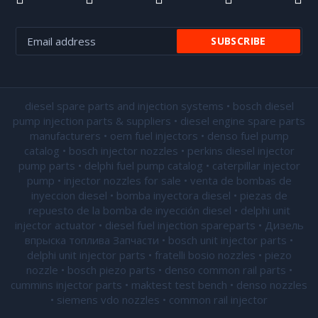
diesel spare parts and injection systems • bosch diesel
pump injection parts & suppliers • diesel engine spare parts
manufacturers • oem fuel injectors • denso fuel pump
catalog • bosch injector nozzles • perkins diesel injector
pump parts • delphi fuel pump catalog • caterpillar injector
pump •
injector nozzles for sale
• venta de bombas de
inyeccion diesel • bomba inyectora diesel • piezas de
repuesto de la bomba de inyección diesel • delphi unit
injector actuator • diesel fuel injection spareparts • Дизель
впрыска топлива Запчасти • bosch unit injector parts •
delphi unit injector parts •
fratelli bosio nozzles
• piezo
nozzle • bosch piezo parts • denso common rail parts •
cummins injector parts • maktest test bench • denso nozzles
• siemens vdo nozzles • common rail injector