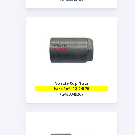
Nozzle Cup Nuts
Part Ref: P2-04178
/ 2433349267