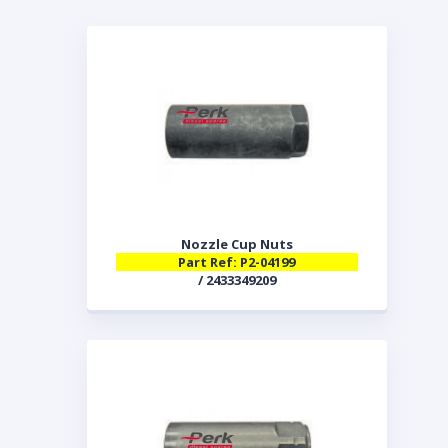
Nozzle Cup Nuts
Part Ref: P2-04199
/ 2433349209