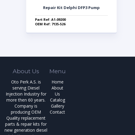
Repair Kit Delphi DFP3 Pump
Part Ref: A1-09200
OEM Ref: 7135-526
About Us
Menu
Oto Perk A.S. is
Home
serving Diesel
About
Injection Industry for
Us
more then 60 years.
Catalog
Company is
Gallery
producing OEM
Contact
Quality replacement
parts & repair kits for
new generation diesel