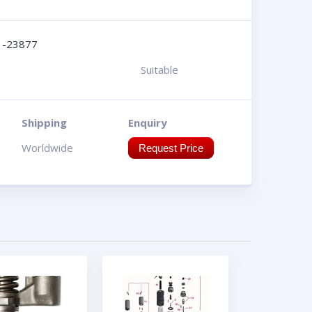
1-23877
Suitable
Shipping
Enquiry
Worldwide
Request Price