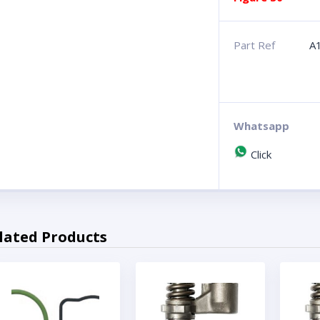
Part Ref
A
Whatsapp
Click
lated Products