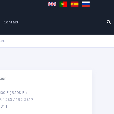
Contact
08E
tion
500 E ( 3508 E )
10R-1285 / 192-2817
1311