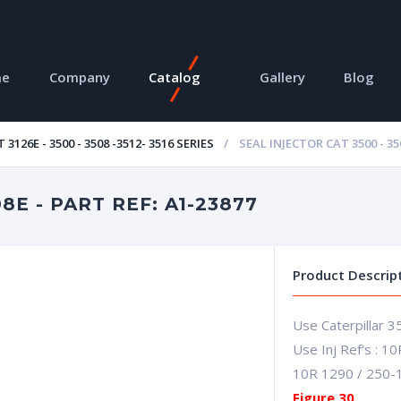
me
Company
Catalog
Gallery
Blog
 3126E - 3500 - 3508 -3512- 3516 SERIES
SEAL INJECTOR CAT 3500 - 35
8E - PART REF: A1-23877
Product Descrip
Use Caterpillar 3
Use Inj Ref's : 
10R 1290 / 250-
Figure 30